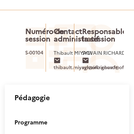
Numéro de
Contact
Responsable d
session
administratif
la session
S-00104
Thibault MIYAGI
SYLVAIN RICHARD
thibault.miyagi@ofb.gouv.fr
sylvain.richard@ofb.go
Pédagogie
Programme