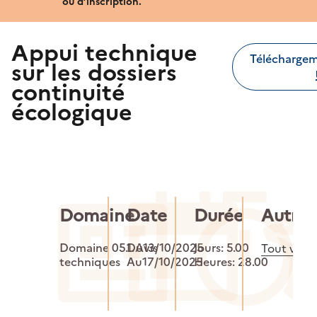
ou d’inscription.
Appui technique
Télécharge
sur les dossiers
continuité
écologique
Domaine
Date
Durée
Autre(s
Domaine 05.1.Avis
Du13/10/2025
Jours: 5.00
Tout voir
techniques
Au17/10/2025
Heures: 28.00