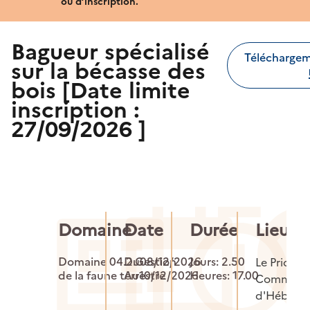
ou d’inscription.
Bagueur spécialisé
Télécharge
sur la bécasse des
bois [Date limite
inscription :
27/09/2026 ]
Domaine
Date
Durée
Lieu p
Domaine 04.2.Gestion
Du08/12/2026
Jours: 2.50
Le Prioule
de la faune terrestre
Au10/12/2026
Heures: 17.00
Communa
d'Héberg