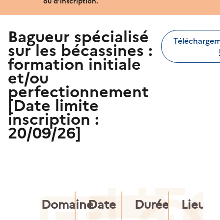
ou d’inscription.
Bagueur spécialisé
Télécharge
sur les bécassines :
formation initiale
et/ou
perfectionnement
[Date limite
inscription :
20/09/26]
Domaine
Date
Durée
Lieu p