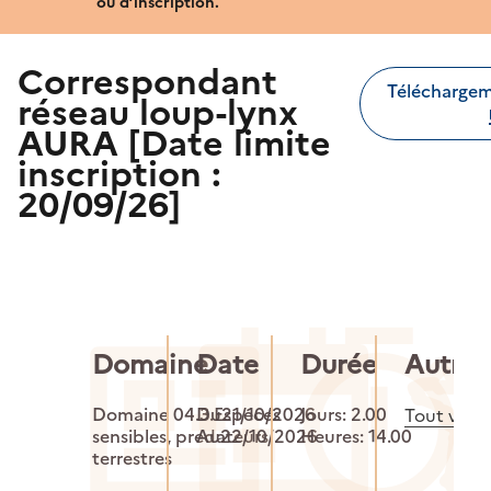
ou d’inscription.
Correspondant
Télécharge
réseau loup-lynx
AURA [Date limite
inscription :
20/09/26]
Domaine
Date
Durée
Autre(s
Domaine 04.3.Especes
Du21/10/2026
Jours: 2.00
Tout voir
sensibles, predateurs
Au22/10/2026
Heures: 14.00
terrestres