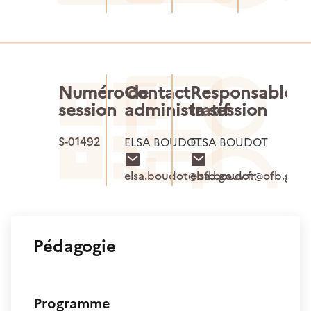
Numéro de
Contact
Responsable d
session
administratif
la session
S-01492
ELSA BOUDOT
ELSA BOUDOT
elsa.boudot@ofb.gouv.fr
elsa.boudot@ofb.gouv.
Pédagogie
Programme