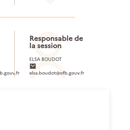
Responsable de
la session
ELSA BOUDOT
.gouv.fr
elsa.boudot@ofb.gouv.fr