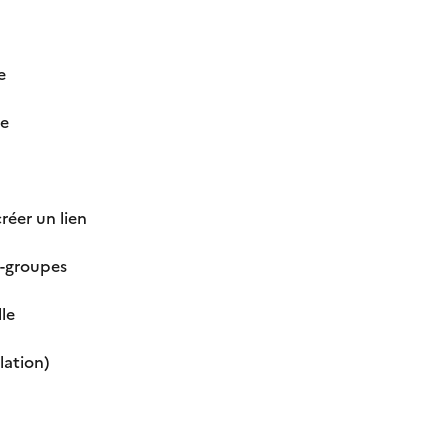
e
se
réer un lien
s-groupes
lle
lation)