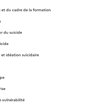
s et du cadre de la formation
s
ur du suicide
icide
e et idéation suicidaire
upe
rise
e vulnérabilité